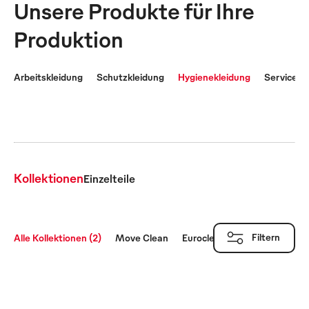
Unsere Produkte für Ihre
Produktion
Arbeitskleidung
Schutzkleidung
Hygienekleidung
Servicekl
Kollektionen
Einzelteile
Filtern
Alle Kollektionen (2)
Move Clean
Euroclean