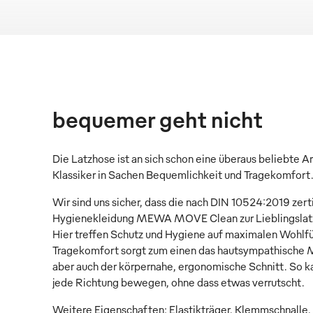
bequemer geht nicht
Die Latzhose ist an sich schon eine überaus beliebte A
Klassiker in Sachen Bequemlichkeit und Tragekomfort
Wir sind uns sicher, dass die nach DIN 10524:2019 zert
Hygienekleidung MEWA MOVE Clean zur Lieblingslatzh
Hier treffen Schutz und Hygiene auf maximalen Wohlfü
Tragekomfort sorgt zum einen das hautsympathische
aber auch der körpernahe, ergonomische Schnitt. So kan
jede Richtung bewegen, ohne dass etwas verrutscht.
Weitere Eigenschaften: Elastikträger, Klemmschnalle,