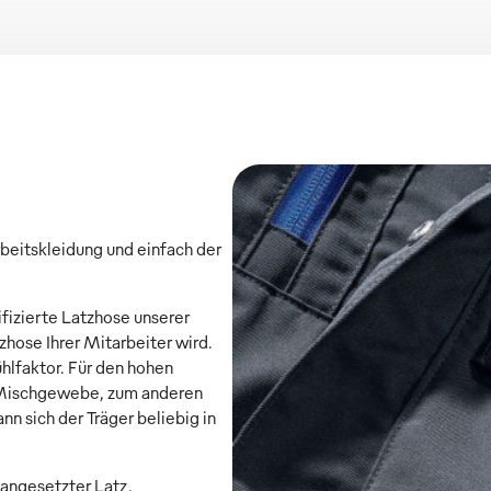
rbeitskleidung und einfach der
.
ifizierte Latzhose unserer
ose Ihrer Mitarbeiter wird.
hlfaktor. Für den hohen
 Mischgewebe, zum anderen
n sich der Träger beliebig in
 angesetzter Latz,