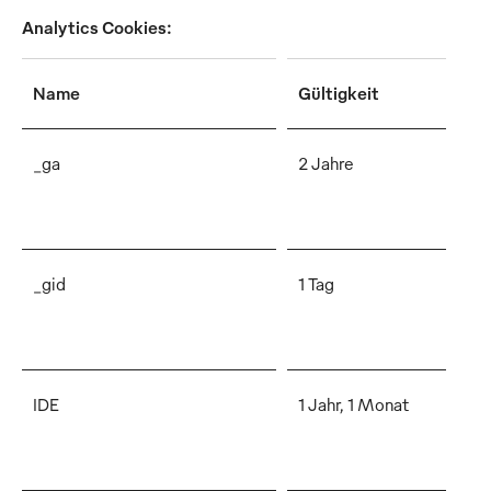
Analytics Cookies:
Name
Gültigkeit
Be
_ga
2 Jahre
Di
ve
Be
_gid
1 Tag
Di
ve
zu 
IDE
1 Jahr, 1 Monat
Di
pe
an