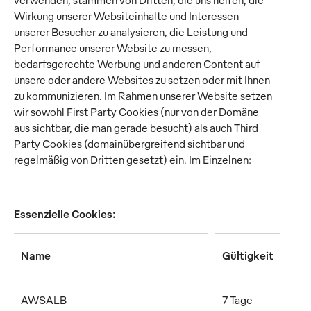
verwenden, stammen von Dritten, die uns helfen, die
Wirkung unserer Websiteinhalte und Interessen
unserer Besucher zu analysieren, die Leistung und
Performance unserer Website zu messen,
bedarfsgerechte Werbung und anderen Content auf
unsere oder andere Websites zu setzen oder mit Ihnen
zu kommunizieren. Im Rahmen unserer Website setzen
wir sowohl First Party Cookies (nur von der Domäne
aus sichtbar, die man gerade besucht) als auch Third
Party Cookies (domainübergreifend sichtbar und
regelmäßig von Dritten gesetzt) ein. Im Einzelnen:
Essenzielle Cookies:
Name
Gültigkeit
Be
AWSALB
7 Tage
Die