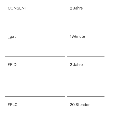
CONSENT
2 Jahre
Di
Zu
des
_gat
1 Minute
Di
An
und
FPID
2 Jahre
Hi
ge
Fes
An
Go
FPLC
20 Stunden
Di
ein