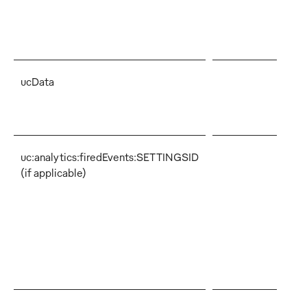
die
Ein
ent
ucData
Hie
zu
ges
uc:analytics:firedEvents:SETTINGSID
Die
(if applicable)
kor
Ere
sic
ver
Ere
bea
wer