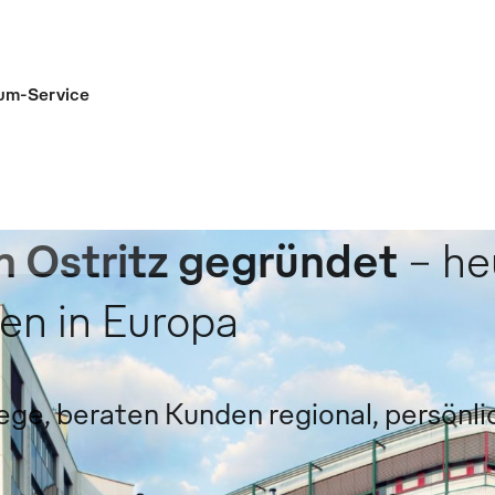
um-Service
n Ostritz gegründet
– he
en in Europa
e, beraten Kunden regional, persönlich