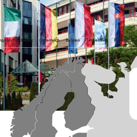
ngarn
Schweiz
Österreich
Belgien
Tschechien
Polen
Ni