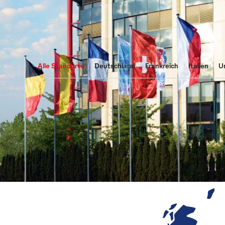
Alle Standorte
Deutschland
Frankreich
Italien
U