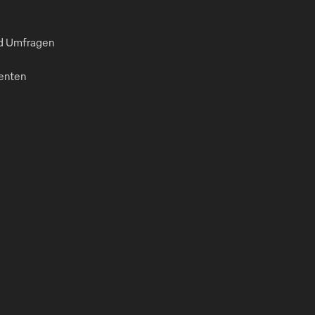
nd Umfragen
enten