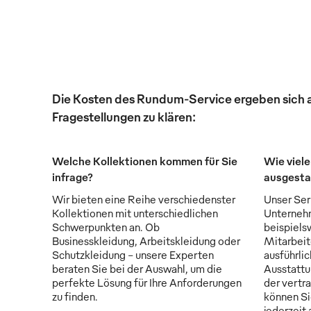
Die Kosten des Rundum-Service ergeben sich au
Fragestellungen zu klären:
Welche Kollektionen kommen für Sie
Wie viele
infrage?
ausgesta
Wir bieten eine Reihe verschiedenster
Unser Serv
Kollektionen mit unterschiedlichen
Unternehm
Schwerpunkten an. Ob
beispiels
Businesskleidung, Arbeitskleidung oder
Mitarbeit
Schutzkleidung - unsere Experten
ausführli
beraten Sie bei der Auswahl, um die
Ausstattu
perfekte Lösung für Ihre Anforderungen
der vertr
zu finden.
können Si
jederzeit