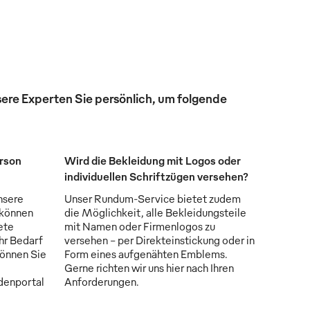
ere Experten Sie persönlich, um folgende
erson
Wird die Bekleidung mit Logos oder
individuellen Schriftzügen versehen?
nsere
Unser Rundum-Service bietet zudem
 können
die Möglichkeit, alle Bekleidungsteile
ete
mit Namen oder Firmenlogos zu
Ihr Bedarf
versehen - per Direkteinstickung oder in
können Sie
Form eines aufgenähten Emblems.
Gerne richten wir uns hier nach Ihren
denportal
Anforderungen.