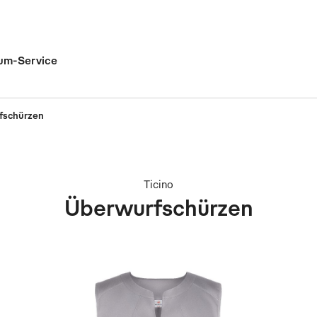
um-Service
fschürzen
Ticino
Überwurfschürzen