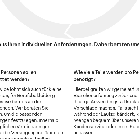
s Ihren individuellen Anforderungen. Daher beraten uns
 Personen sollen
Wie viele Teile werden pro P
ttet werden?
benötigt?
ice lohnt sich auch für kleine
Hierbei greifen wir gerne auf u
en, für Berufsbekleidung
Branchenerfahrung zurück und
weise bereits ab drei
Ihnen je Anwendungsfall konkr
enden. Wir beraten Sie
Vorschläge machen. Falls sich 
ch, um die passenden
während der Laufzeit ändert, 
ngen festzulegen. Innerhalb
Mengen bequem über unseren
aglichen Vereinbarungen
Kundenservice oder unser Kun
e die Versorgung mit Textilien
anpassen.
 an den gerade aktuellen