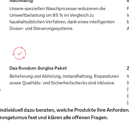
Nachhaltig
I
Unsere speziellen Waschprozesse reduzieren die
P
Umweltbelastung um 85 % im Vergleich zu
W
haushaltsüblichen Verfahren, dank eines intelligenten
b
Dosier- und Steuerungssystems.
A
Das Rundum-Sorglos Paket
Z
Belieferung und Abholung, Instandhaltung, Reparaturen
W
sowie Qualitäts- und Sicherheitschecks sind inklusive.
(
m
(
(
(
individuell dazu beraten, welche Produkte Ihre Anforde
ungsturnus fest und klären alle offenen Fragen.