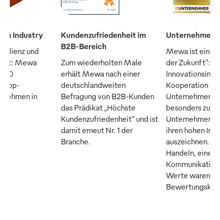
man Industry
Kundenzufriedenheit im
Unternehmen d
B2B-Bereich
silienz und
Mewa ist ein "
raft: Mewa
Zum wiederholten Male
der Zukunft": D
n 50
erhält Mewa nach einer
Innovationsinsti
n Top-
deutschlandweiten
Kooperation m
ernehmen in
Befragung von B2B-Kunden
Unternehmer M
das Prädikat „Höchste
besonders zuku
Kundenzufriedenheit“ und ist
Unternehmen, di
damit erneut Nr. 1 der
ihren hohen Inn
Branche.
auszeichnen. Tr
Handeln, eine o
Kommunikation 
Werte waren die
Bewertungskrite