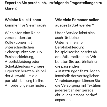
Experten Sie persönlich, um folgende Fragestellungen zu
klären:
Welche Kollektionen
Wie viele Personen sollen
kommen für Sie infrage?
ausgestattet werden?
Wir bieten eine Reihe
Unser Service lohnt sich
verschiedenster
auch für kleine
Kollektionen mit
Unternehmen, für
unterschiedlichen
Berufsbekleidung
Schwerpunkten an. Ob
beispielsweise bereits ab
Businesskleidung,
drei Mitarbeitenden. Wir
Arbeitskleidung oder
beraten Sie ausführlich, um
Schutzkleidung - unsere
die passenden
Experten beraten Sie bei
Ausstattungen festzulegen.
der Auswahl, um die
Innerhalb der vertraglichen
perfekte Lösung für Ihre
Vereinbarungen können Sie
Anforderungen zu finden.
die Versorgung mit Textilien
jederzeit an den gerade
aktuellen Personalbedarf
anpassen.