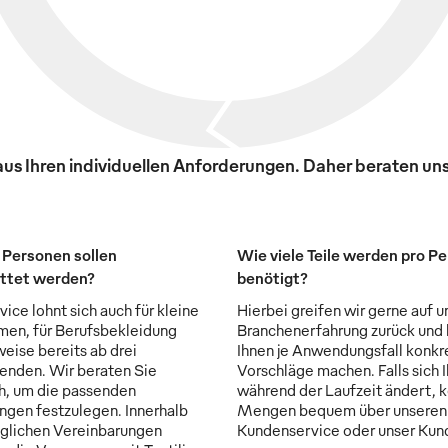
s Ihren individuellen Anforderungen. Daher beraten uns
 Personen sollen
Wie viele Teile werden pro P
ttet werden?
benötigt?
ice lohnt sich auch für kleine
Hierbei greifen wir gerne auf u
en, für Berufsbekleidung
Branchenerfahrung zurück und
weise bereits ab drei
Ihnen je Anwendungsfall konkr
enden. Wir beraten Sie
Vorschläge machen. Falls sich 
ch, um die passenden
während der Laufzeit ändert, 
ngen festzulegen. Innerhalb
Mengen bequem über unseren
aglichen Vereinbarungen
Kundenservice oder unser Kun