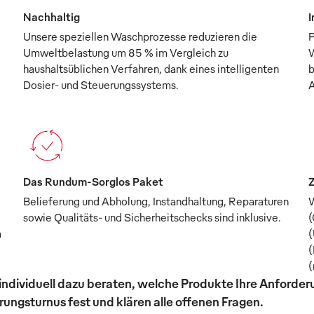
Nachhaltig
I
Unsere speziellen Waschprozesse reduzieren die
P
Umweltbelastung um 85 % im Vergleich zu
W
haushaltsüblichen Verfahren, dank eines intelligenten
b
Dosier- und Steuerungssystems.
A
Das Rundum-Sorglos Paket
Z
Belieferung und Abholung, Instandhaltung, Reparaturen
W
sowie Qualitäts- und Sicherheitschecks sind inklusive.
(
m
(
(
(
individuell dazu beraten, welche Produkte Ihre Anforde
ungsturnus fest und klären alle offenen Fragen.