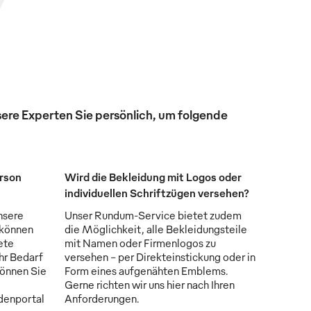
ere Experten Sie persönlich, um folgende
erson
Wird die Bekleidung mit Logos oder
individuellen Schriftzügen versehen?
nsere
Unser Rundum-Service bietet zudem
 können
die Möglichkeit, alle Bekleidungsteile
ete
mit Namen oder Firmenlogos zu
Ihr Bedarf
versehen - per Direkteinstickung oder in
können Sie
Form eines aufgenähten Emblems.
Gerne richten wir uns hier nach Ihren
denportal
Anforderungen.