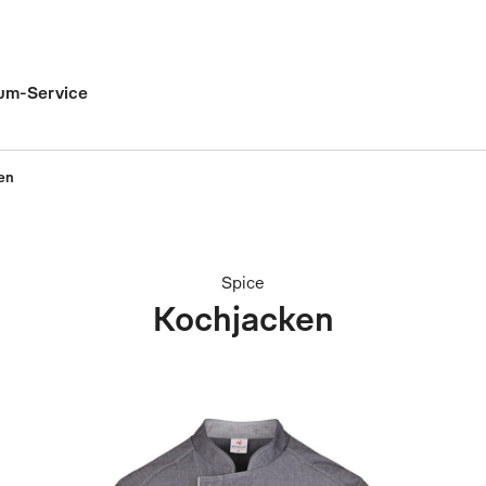
um-Service
en
Spice
Kochjacken