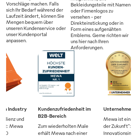
Vorschläge machen. Falls
Bekleidungsteile mit Namen
sich Ihr Bedarf während der
oder Firmenlogos zu
Laufzeit ändert, können Sie
versehen - per
Mengen bequem über
Direkteinstickung oder in
unseren Kundenservice oder
Form eines aufgenähten
unser Kundenportal
Emblems. Gerne richten wir
anpassen.
uns hier nach Ihren
Anforderungen.
man Industry
Kundenzufriedenheit im
Unternehmen d
B2B-Bereich
silienz und
Mewa ist ein "
raft: Mewa
Zum wiederholten Male
der Zukunft": D
n 50
erhält Mewa nach einer
Innovationsinsti