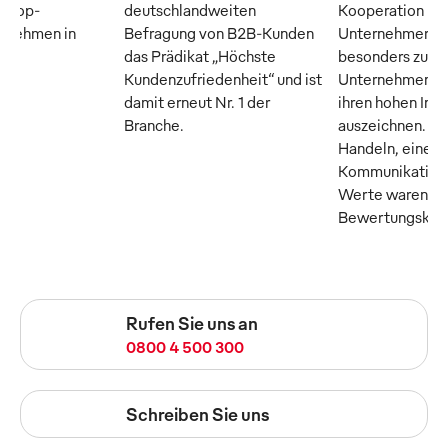
n Top-
deutschlandweiten
Kooperation m
ernehmen in
Befragung von B2B-Kunden
Unternehmer M
das Prädikat „Höchste
besonders zuku
Kundenzufriedenheit“ und ist
Unternehmen, di
damit erneut Nr. 1 der
ihren hohen Inn
Branche.
auszeichnen. Tr
Handeln, eine o
Kommunikation 
Werte waren die
Bewertungskrite
Rufen Sie uns an
0800 4 500 300
Schreiben Sie uns