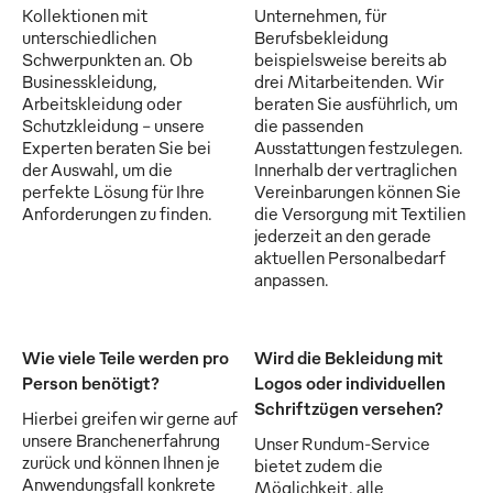
Kollektionen mit
Unternehmen, für
unterschiedlichen
Berufsbekleidung
Schwerpunkten an. Ob
beispielsweise bereits ab
Businesskleidung,
drei Mitarbeitenden. Wir
Arbeitskleidung oder
beraten Sie ausführlich, um
Schutzkleidung - unsere
die passenden
Experten beraten Sie bei
Ausstattungen festzulegen.
der Auswahl, um die
Innerhalb der vertraglichen
perfekte Lösung für Ihre
Vereinbarungen können Sie
Anforderungen zu finden.
die Versorgung mit Textilien
jederzeit an den gerade
aktuellen Personalbedarf
anpassen.
Wie viele Teile werden pro
Wird die Bekleidung mit
Person benötigt?
Logos oder individuellen
Schriftzügen versehen?
Hierbei greifen wir gerne auf
unsere Branchenerfahrung
Unser Rundum-Service
zurück und können Ihnen je
bietet zudem die
Anwendungsfall konkrete
Möglichkeit, alle