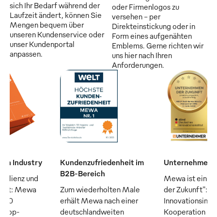
sich Ihr Bedarf während der
oder Firmenlogos zu
Laufzeit ändert, können Sie
versehen - per
Mengen bequem über
Direkteinstickung oder in
unseren Kundenservice oder
Form eines aufgenähten
unser Kundenportal
Emblems. Gerne richten wir
anpassen.
uns hier nach Ihren
Anforderungen.
man Industry
Kundenzufriedenheit im
Unternehmen d
B2B-Bereich
silienz und
Mewa ist ein "
raft: Mewa
Zum wiederholten Male
der Zukunft": D
n 50
erhält Mewa nach einer
Innovationsinsti
n Top-
deutschlandweiten
Kooperation m