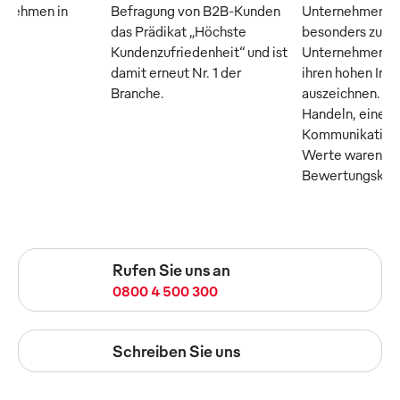
ernehmen in
Befragung von B2B-Kunden
Unternehmer M
das Prädikat „Höchste
besonders zuku
Kundenzufriedenheit“ und ist
Unternehmen, di
damit erneut Nr. 1 der
ihren hohen Inn
Branche.
auszeichnen. Tr
Handeln, eine o
Kommunikation 
Werte waren die
Bewertungskrite
Rufen Sie uns an
0800 4 500 300
Schreiben Sie uns