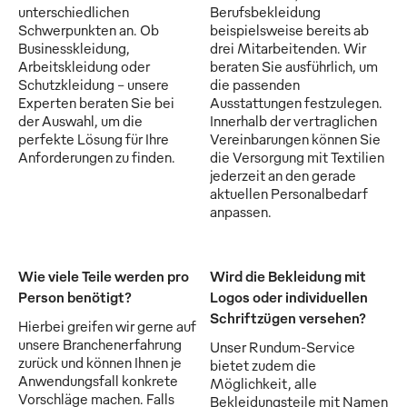
unterschiedlichen
Berufsbekleidung
Schwerpunkten an. Ob
beispielsweise bereits ab
Businesskleidung,
drei Mitarbeitenden. Wir
Arbeitskleidung oder
beraten Sie ausführlich, um
Schutzkleidung - unsere
die passenden
Experten beraten Sie bei
Ausstattungen festzulegen.
der Auswahl, um die
Innerhalb der vertraglichen
perfekte Lösung für Ihre
Vereinbarungen können Sie
Anforderungen zu finden.
die Versorgung mit Textilien
jederzeit an den gerade
aktuellen Personalbedarf
anpassen.
Wie viele Teile werden pro
Wird die Bekleidung mit
Person benötigt?
Logos oder individuellen
Schriftzügen versehen?
Hierbei greifen wir gerne auf
unsere Branchenerfahrung
Unser Rundum-Service
zurück und können Ihnen je
bietet zudem die
Anwendungsfall konkrete
Möglichkeit, alle
Vorschläge machen. Falls
Bekleidungsteile mit Namen