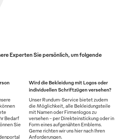
ere Experten Sie persönlich, um folgende
erson
Wird die Bekleidung mit Logos oder
individuellen Schriftzügen versehen?
nsere
Unser Rundum-Service bietet zudem
 können
die Möglichkeit, alle Bekleidungsteile
ete
mit Namen oder Firmenlogos zu
Ihr Bedarf
versehen - per Direkteinstickung oder in
können Sie
Form eines aufgenähten Emblems.
Gerne richten wir uns hier nach Ihren
denportal
Anforderungen.