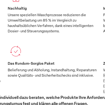
Nachhaltig
I
Unsere speziellen Waschprozesse reduzieren die
P
Umweltbelastung um 85 % im Vergleich zu
W
haushaltsüblichen Verfahren, dank eines intelligenten
b
Dosier- und Steuerungssystems.
A
Das Rundum-Sorglos Paket
Z
Belieferung und Abholung, Instandhaltung, Reparaturen
W
sowie Qualitäts- und Sicherheitschecks sind inklusive.
(
m
(
(
(
individuell dazu beraten, welche Produkte Ihre Anforde
ungsturnus fest und klären alle offenen Fragen.