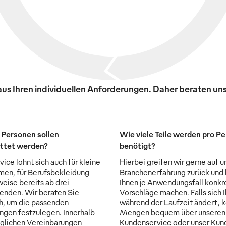
s Ihren individuellen Anforderungen. Daher beraten uns
 Personen sollen
Wie viele Teile werden pro P
ttet werden?
benötigt?
ice lohnt sich auch für kleine
Hierbei greifen wir gerne auf u
en, für Berufsbekleidung
Branchenerfahrung zurück und
weise bereits ab drei
Ihnen je Anwendungsfall konkr
enden. Wir beraten Sie
Vorschläge machen. Falls sich 
ch, um die passenden
während der Laufzeit ändert, 
ngen festzulegen. Innerhalb
Mengen bequem über unseren
aglichen Vereinbarungen
Kundenservice oder unser Kun