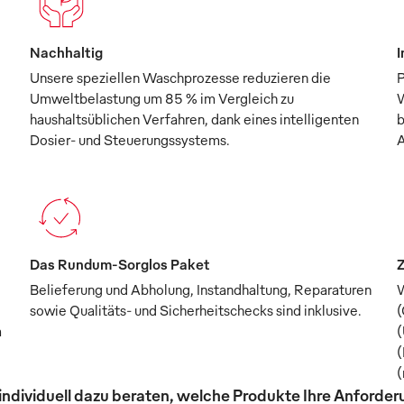
Nachhaltig
I
Unsere speziellen Waschprozesse reduzieren die
P
Umweltbelastung um 85 % im Vergleich zu
W
haushaltsüblichen Verfahren, dank eines intelligenten
b
Dosier- und Steuerungssystems.
A
Das Rundum-Sorglos Paket
Z
Belieferung und Abholung, Instandhaltung, Reparaturen
W
sowie Qualitäts- und Sicherheitschecks sind inklusive.
(
m
(
(
(
individuell dazu beraten, welche Produkte Ihre Anforde