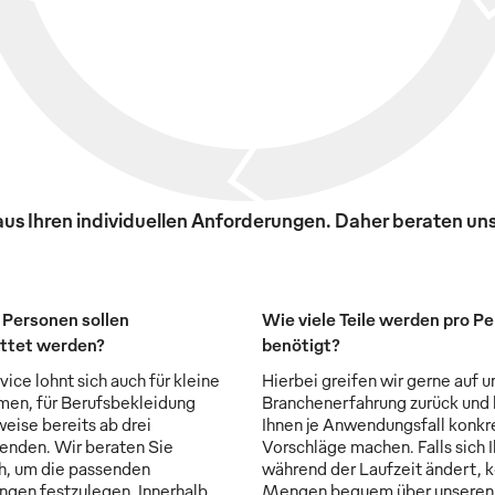
s Ihren individuellen Anforderungen. Daher beraten uns
 Personen sollen
Wie viele Teile werden pro P
ttet werden?
benötigt?
ice lohnt sich auch für kleine
Hierbei greifen wir gerne auf u
en, für Berufsbekleidung
Branchenerfahrung zurück und
weise bereits ab drei
Ihnen je Anwendungsfall konkr
enden. Wir beraten Sie
Vorschläge machen. Falls sich 
ch, um die passenden
während der Laufzeit ändert, 
ngen festzulegen. Innerhalb
Mengen bequem über unseren