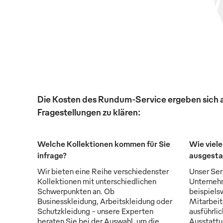
Die Kosten des Rundum-Service ergeben sich au
Fragestellungen zu klären:
Welche Kollektionen kommen für Sie
Wie viele
infrage?
ausgesta
Wir bieten eine Reihe verschiedenster
Unser Serv
Kollektionen mit unterschiedlichen
Unternehm
Schwerpunkten an. Ob
beispiels
Businesskleidung, Arbeitskleidung oder
Mitarbeit
Schutzkleidung - unsere Experten
ausführli
beraten Sie bei der Auswahl, um die
Ausstattu