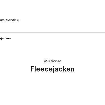
um-Service
ejacken
Multiwear
Fleecejacken