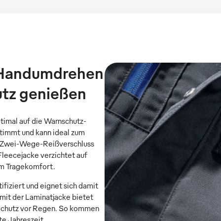
m Handumdrehen
utz genießen
ptimal auf die Warnschutz-
timmt und kann ideal zum
em Zwei-Wege-Reißverschluss
 Fleecejacke verzichtet auf
em Tragekomfort.
ifiziert und eignet sich damit
 mit der Laminatjacke bietet
 Schutz vor Regen. So kommen
te Jahreszeit.