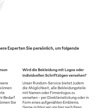
ere Experten Sie persönlich, um folgende
erson
Wird die Bekleidung mit Logos oder
individuellen Schriftzügen versehen?
nsere
Unser Rundum-Service bietet zudem
 können
die Möglichkeit, alle Bekleidungsteile
ete
mit Namen oder Firmenlogos zu
Ihr Bedarf
versehen - per Direkteinstickung oder in
können Sie
Form eines aufgenähten Emblems.
Gerne richten wir uns hier nach Ihren