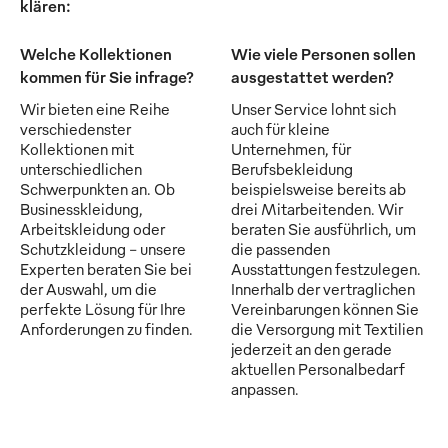
klären:
Welche Kollektionen
Wie viele Personen sollen
kommen für Sie infrage?
ausgestattet werden?
Wir bieten eine Reihe
Unser Service lohnt sich
verschiedenster
auch für kleine
Kollektionen mit
Unternehmen, für
unterschiedlichen
Berufsbekleidung
Schwerpunkten an. Ob
beispielsweise bereits ab
Businesskleidung,
drei Mitarbeitenden. Wir
Arbeitskleidung oder
beraten Sie ausführlich, um
Schutzkleidung - unsere
die passenden
Experten beraten Sie bei
Ausstattungen festzulegen.
der Auswahl, um die
Innerhalb der vertraglichen
perfekte Lösung für Ihre
Vereinbarungen können Sie
Anforderungen zu finden.
die Versorgung mit Textilien
jederzeit an den gerade
aktuellen Personalbedarf
anpassen.