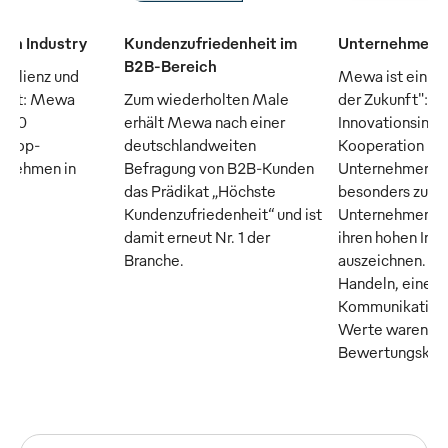
man Industry
Kundenzufriedenheit im
Unternehmen d
B2B-Bereich
silienz und
Mewa ist ein "
raft: Mewa
Zum wiederholten Male
der Zukunft": D
n 50
erhält Mewa nach einer
Innovationsinsti
n Top-
deutschlandweiten
Kooperation m
ernehmen in
Befragung von B2B-Kunden
Unternehmer M
das Prädikat „Höchste
besonders zuku
Kundenzufriedenheit“ und ist
Unternehmen, di
damit erneut Nr. 1 der
ihren hohen Inn
Branche.
auszeichnen. Tr
Handeln, eine o
Kommunikation 
Werte waren die
Bewertungskrite