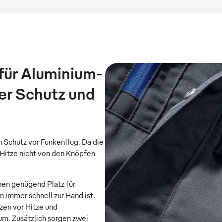
für Aluminium-
er Schutz und
n Schutz vor Funkenflug. Da die
 Hitze nicht von den Knöpfen
nen genügend Platz für
m immer schnell zur Hand ist.
zen vor Hitze und
m. Zusätzlich sorgen zwei