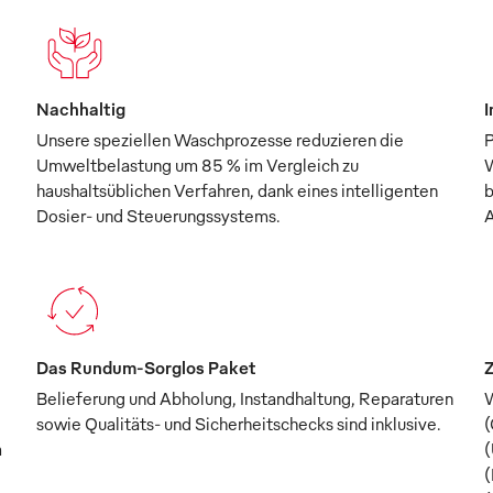
Nachhaltig
I
Unsere speziellen Waschprozesse reduzieren die
P
Umweltbelastung um 85 % im Vergleich zu
W
haushaltsüblichen Verfahren, dank eines intelligenten
b
Dosier- und Steuerungssystems.
A
Das Rundum-Sorglos Paket
Z
Belieferung und Abholung, Instandhaltung, Reparaturen
W
sowie Qualitäts- und Sicherheitschecks sind inklusive.
(
m
(
(