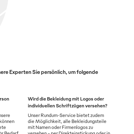
ere Experten Sie persönlich, um folgende
erson
Wird die Bekleidung mit Logos oder
individuellen Schriftzügen versehen?
nsere
Unser Rundum-Service bietet zudem
 können
die Möglichkeit, alle Bekleidungsteile
ete
mit Namen oder Firmenlogos zu
Ihr Bedarf
versehen - per Direkteinstickung oder in