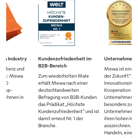
man Industry
Kundenzufriedenheit im
Unternehmen d
B2B-Bereich
silienz und
Mewa ist ein "
raft: Mewa
Zum wiederholten Male
der Zukunft": D
n 50
erhält Mewa nach einer
Innovationsinsti
n Top-
deutschlandweiten
Kooperation m
ernehmen in
Befragung von B2B-Kunden
Unternehmer M
das Prädikat „Höchste
besonders zuku
Kundenzufriedenheit“ und ist
Unternehmen, di
damit erneut Nr. 1 der
ihren hohen Inn
Branche.
auszeichnen. Tr
Handeln, eine o