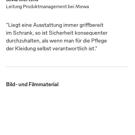
Leitung Produktmanagement bei Mewa
"Liegt eine Ausstattung immer griffbereit
im Schrank, so ist Sicherheit konsequenter
durchzuhalten, als wenn man für die Pflege
der Kleidung selbst verantwortlich ist."
Bild- und Filmmaterial
Der Bewegung folgen:
Moderne Designs helfen,
ergonomische Schnitte
die Akzeptanz der PSA zu
und komfortable
steigern. (Foto: Mewa)
Hightech-Gewebe
JPG
verbessern den Komfort