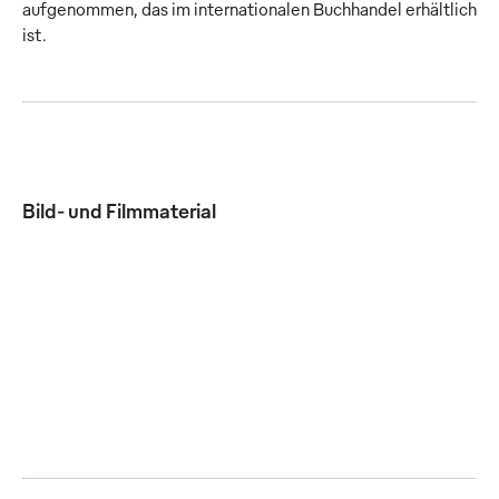
aufgenommen, das im internationalen Buchhandel erhältlich
ist.
Bild- und Filmmaterial
Mewa und die Agentur Martin et Karczinski wurden
gemeinsam mit dem internationalen Corporate Design
Preis (Grand Prix) 2022 ausgezeichnet.
JPG