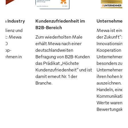
man Industry
Kundenzufriedenheit im
Unternehmen d
B2B-Bereich
silienz und
Mewa ist ein "
raft: Mewa
Zum wiederholten Male
der Zukunft": D
n 50
erhält Mewa nach einer
Innovationsinsti
n Top-
deutschlandweiten
Kooperation m
ernehmen in
Befragung von B2B-Kunden
Unternehmer M
das Prädikat „Höchste
besonders zuku
Kundenzufriedenheit“ und ist
Unternehmen, di
damit erneut Nr. 1 der
ihren hohen Inn
Branche.
auszeichnen. Tr
Handeln, eine o
Kommunikation 
Werte waren die
Bewertungskrite