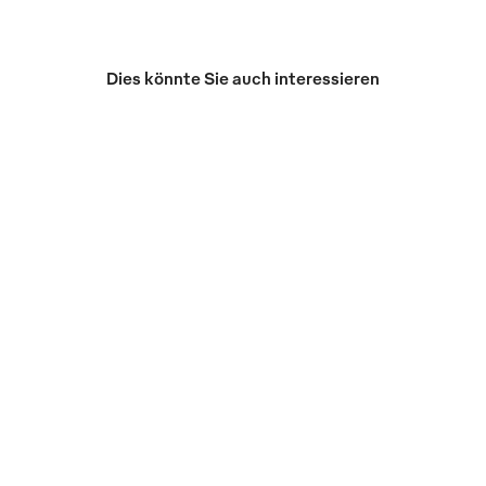
Dies könnte Sie auch interessieren
Autositzschonbezug
Lenkradschoner
TOPTEX
TOPTEX
Aus reißfestem und
Passend für alle gängigen
flüssigkeitsabweisendem
PKW Lenkräder
Gewebe
Rutschfest durch
Erhältlich in 2 Varianten
Silikonstreifen
Passend für alle gängigen
Strapazierfähiges textiles