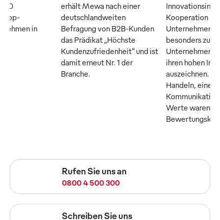
n 50
erhält Mewa nach einer
Innovationsinsti
n Top-
deutschlandweiten
Kooperation m
ernehmen in
Befragung von B2B-Kunden
Unternehmer M
das Prädikat „Höchste
besonders zuku
Kundenzufriedenheit“ und ist
Unternehmen, di
damit erneut Nr. 1 der
ihren hohen Inn
Branche.
auszeichnen. Tr
Handeln, eine o
Kommunikation 
Werte waren die
Bewertungskrite
Rufen Sie uns an
0800 4 500 300
Schreiben Sie uns