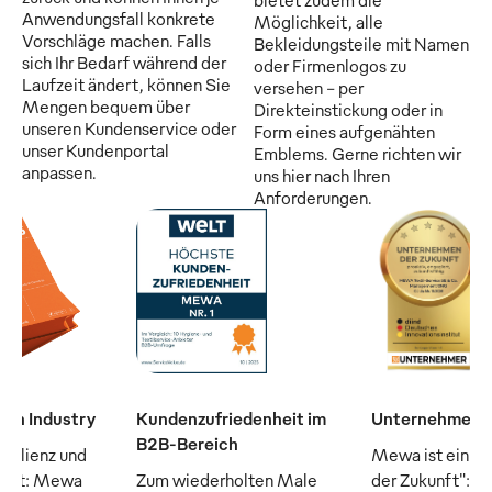
Anwendungsfall konkrete
Möglichkeit, alle
Vorschläge machen. Falls
Bekleidungsteile mit Namen
sich Ihr Bedarf während der
oder Firmenlogos zu
Laufzeit ändert, können Sie
versehen - per
Mengen bequem über
Direkteinstickung oder in
unseren Kundenservice oder
Form eines aufgenähten
unser Kundenportal
Emblems. Gerne richten wir
anpassen.
uns hier nach Ihren
Anforderungen.
man Industry
Kundenzufriedenheit im
Unternehmen d
B2B-Bereich
silienz und
Mewa ist ein "
raft: Mewa
Zum wiederholten Male
der Zukunft": D