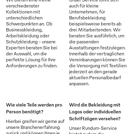
verschiedenster
auch für kleine
Kollektionen mit
Unternehmen, für
unterschiedlichen
Berufsbekleidung
Schwerpunkten an. Ob
beispielsweise bereits ab
Businesskleidung,
drei Mitarbeitenden. Wir
Arbeitskleidung oder
beraten Sie ausführlich, um
Schutzkleidung - unsere
die passenden
Experten beraten Sie bei
Ausstattungen festzulegen.
der Auswahl, um die
Innerhalb der vertraglichen
perfekte Lösung für Ihre
Vereinbarungen können Sie
Anforderungen zu finden.
die Versorgung mit Textilien
jederzeit an den gerade
aktuellen Personalbedarf
anpassen.
Wie viele Teile werden pro
Wird die Bekleidung mit
Person benötigt?
Logos oder individuellen
Schriftzügen versehen?
Hierbei greifen wir gerne auf
unsere Branchenerfahrung
Unser Rundum-Service
zurück und können Ihnen je
bietet zudem die