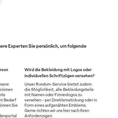
ere Experten Sie persönlich, um folgende
erson
Wird die Bekleidung mit Logos oder
individuellen Schriftzügen versehen?
nsere
Unser Rundum-Service bietet zudem
 können
die Möglichkeit, alle Bekleidungsteile
ete
mit Namen oder Firmenlogos zu
Ihr Bedarf
versehen - per Direkteinstickung oder in
können Sie
Form eines aufgenähten Emblems.
Gerne richten wir uns hier nach Ihren
denportal
Anforderungen.