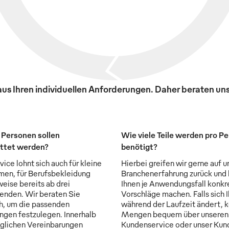
s Ihren individuellen Anforderungen. Daher beraten uns
 Personen sollen
Wie viele Teile werden pro P
ttet werden?
benötigt?
ice lohnt sich auch für kleine
Hierbei greifen wir gerne auf u
en, für Berufsbekleidung
Branchenerfahrung zurück und
weise bereits ab drei
Ihnen je Anwendungsfall konkr
enden. Wir beraten Sie
Vorschläge machen. Falls sich 
ch, um die passenden
während der Laufzeit ändert, 
ngen festzulegen. Innerhalb
Mengen bequem über unseren
aglichen Vereinbarungen
Kundenservice oder unser Kun