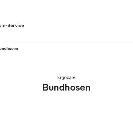
um-Service
undhosen
Ergocare
Bundhosen