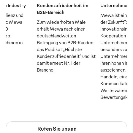
man Industry
Kundenzufriedenheit im
Unternehmen d
B2B-Bereich
silienz und
Mewa ist ein "
raft: Mewa
Zum wiederholten Male
der Zukunft": D
n 50
erhält Mewa nach einer
Innovationsinsti
n Top-
deutschlandweiten
Kooperation m
ernehmen in
Befragung von B2B-Kunden
Unternehmer M
das Prädikat „Höchste
besonders zuku
Kundenzufriedenheit“ und ist
Unternehmen, di
damit erneut Nr. 1 der
ihren hohen Inn
Branche.
auszeichnen. Tr
Handeln, eine o
Kommunikation 
Werte waren die
Bewertungskrite
Rufen Sie uns an