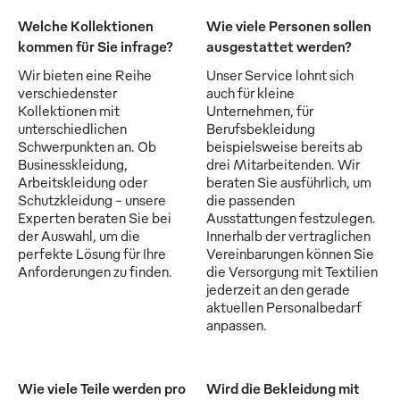
Welche Kollektionen
Wie viele Personen sollen
kommen für Sie infrage?
ausgestattet werden?
Wir bieten eine Reihe
Unser Service lohnt sich
verschiedenster
auch für kleine
Kollektionen mit
Unternehmen, für
unterschiedlichen
Berufsbekleidung
Schwerpunkten an. Ob
beispielsweise bereits ab
Businesskleidung,
drei Mitarbeitenden. Wir
Arbeitskleidung oder
beraten Sie ausführlich, um
Schutzkleidung - unsere
die passenden
Experten beraten Sie bei
Ausstattungen festzulegen.
der Auswahl, um die
Innerhalb der vertraglichen
perfekte Lösung für Ihre
Vereinbarungen können Sie
Anforderungen zu finden.
die Versorgung mit Textilien
jederzeit an den gerade
aktuellen Personalbedarf
anpassen.
Wie viele Teile werden pro
Wird die Bekleidung mit