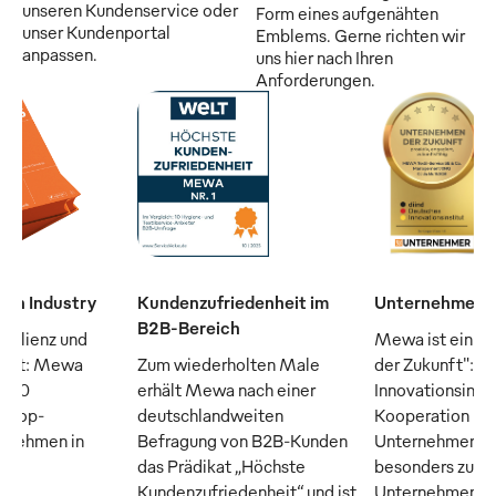
unseren Kundenservice oder
Form eines aufgenähten
unser Kundenportal
Emblems. Gerne richten wir
anpassen.
uns hier nach Ihren
Anforderungen.
man Industry
Kundenzufriedenheit im
Unternehmen d
B2B-Bereich
silienz und
Mewa ist ein "
raft: Mewa
Zum wiederholten Male
der Zukunft": D
n 50
erhält Mewa nach einer
Innovationsinsti
n Top-
deutschlandweiten
Kooperation m
ernehmen in
Befragung von B2B-Kunden
Unternehmer M
das Prädikat „Höchste
besonders zuku
Kundenzufriedenheit“ und ist
Unternehmen, di