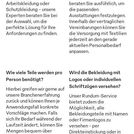
Arbeitskleidung oder
beraten Sie ausführlich, um
Schutzkleidung - unsere
die passenden
Experten beraten Sie bei
Ausstattungen festzulegen.
der Auswahl, um die
Innerhalb der vertraglichen
perfekte Lösung für Ihre
Vereinbarungen können Sie
Anforderungen zu finden.
die Versorgung mit Textilien
jederzeit an den gerade
aktuellen Personalbedarf
anpassen.
Wie viele Teile werden pro
Wird die Bekleidung mit
Person benötigt?
Logos oder individuellen
Schriftzügen versehen?
Hierbei greifen wir gerne auf
unsere Branchenerfahrung
Unser Rundum-Service
zurück und können Ihnen je
bietet zudem die
Anwendungsfall konkrete
Möglichkeit, alle
Vorschläge machen. Falls
Bekleidungsteile mit Namen
sich Ihr Bedarf während der
oder Firmenlogos zu
Laufzeit ändert, können Sie
versehen - per
Mengen bequem über
Direkteinstickung oder in