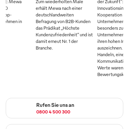
raft: Mewa
Zum wiederholten Male
der Zukunft": D
n 50
erhält Mewa nach einer
Innovationsinsti
n Top-
deutschlandweiten
Kooperation m
ernehmen in
Befragung von B2B-Kunden
Unternehmer M
das Prädikat „Höchste
besonders zuku
Kundenzufriedenheit“ und ist
Unternehmen, di
damit erneut Nr. 1 der
ihren hohen Inn
Branche.
auszeichnen. Tr
Handeln, eine o
Kommunikation 
Werte waren die
Bewertungskrite
Rufen Sie uns an
0800 4 500 300