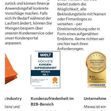
zurück und können Ihnen je
bietet zudem die
Anwendungsfall konkrete
Möglichkeit, alle
Vorschläge machen. Falls
Bekleidungsteile mit Namen
sich Ihr Bedarf während der
oder Firmenlogos zu
Laufzeit ändert, können Sie
versehen - per
Mengen bequem über
Direkteinstickung oder in
unseren Kundenservice oder
Form eines aufgenähten
unser Kundenportal
Emblems. Gerne richten wir
anpassen.
uns hier nach Ihren
Anforderungen.
man Industry
Kundenzufriedenheit im
Unternehmen d
B2B-Bereich
silienz und
Mewa ist ein "