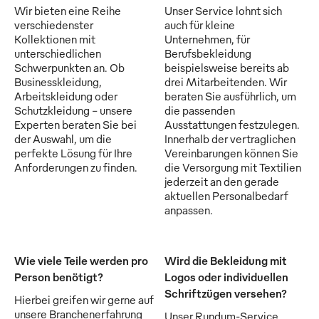
Wir bieten eine Reihe
Unser Service lohnt sich
verschiedenster
auch für kleine
Kollektionen mit
Unternehmen, für
unterschiedlichen
Berufsbekleidung
Schwerpunkten an. Ob
beispielsweise bereits ab
Businesskleidung,
drei Mitarbeitenden. Wir
Arbeitskleidung oder
beraten Sie ausführlich, um
Schutzkleidung - unsere
die passenden
Experten beraten Sie bei
Ausstattungen festzulegen.
der Auswahl, um die
Innerhalb der vertraglichen
perfekte Lösung für Ihre
Vereinbarungen können Sie
Anforderungen zu finden.
die Versorgung mit Textilien
jederzeit an den gerade
aktuellen Personalbedarf
anpassen.
Wie viele Teile werden pro
Wird die Bekleidung mit
Person benötigt?
Logos oder individuellen
Schriftzügen versehen?
Hierbei greifen wir gerne auf
unsere Branchenerfahrung
Unser Rundum-Service