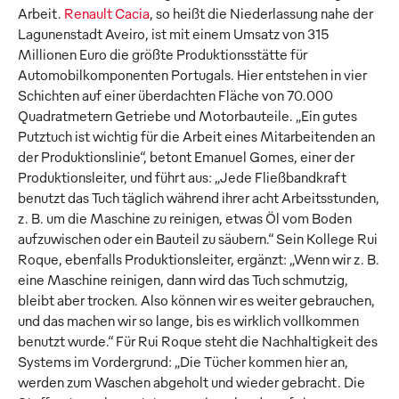
Arbeit.
Renault Cacia
, so heißt die Niederlassung nahe der
Lagunenstadt Aveiro, ist mit einem Umsatz von 315
Millionen Euro die größte Produktionsstätte für
Automobilkomponenten Portugals. Hier entstehen in vier
Schichten auf einer überdachten Fläche von 70.000
Quadratmetern Getriebe und Motorbauteile. „Ein gutes
Putztuch ist wichtig für die Arbeit eines Mitarbeitenden an
der Produktionslinie“, betont Emanuel Gomes, einer der
Produktionsleiter, und führt aus: „Jede Fließbandkraft
benutzt das Tuch täglich während ihrer acht Arbeitsstunden,
z. B. um die Maschine zu reinigen, etwas Öl vom Boden
aufzuwischen oder ein Bauteil zu säubern.“ Sein Kollege Rui
Roque, ebenfalls Produktionsleiter, ergänzt: „Wenn wir z. B.
eine Maschine reinigen, dann wird das Tuch schmutzig,
bleibt aber trocken. Also können wir es weiter gebrauchen,
und das machen wir so lange, bis es wirklich vollkommen
benutzt wurde.“ Für Rui Roque steht die Nachhaltigkeit des
Systems im Vordergrund: „Die Tücher kommen hier an,
werden zum Waschen abgeholt und wieder gebracht. Die