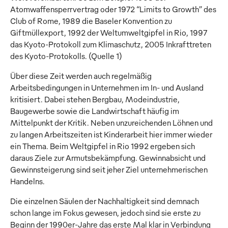
Atomwaffensperrvertrag oder 1972 “Limits to Growth” des
Club of Rome, 1989 die Baseler Konvention zu
Giftmüllexport, 1992 der Weltumweltgipfel in Rio, 1997
das Kyoto-Protokoll zum Klimaschutz, 2005 Inkrafttreten
des Kyoto-Protokolls. (Quelle 1)
Über diese Zeit werden auch regelmäßig
Arbeitsbedingungen in Unternehmen im In- und Ausland
kritisiert. Dabei stehen Bergbau, Modeindustrie,
Baugewerbe sowie die Landwirtschaft häufig im
Mittelpunkt der Kritik. Neben unzureichenden Löhnen und
zu langen Arbeitszeiten ist Kinderarbeit hier immer wieder
ein Thema. Beim Weltgipfel in Rio 1992 ergeben sich
daraus Ziele zur Armutsbekämpfung. Gewinnabsicht und
Gewinnsteigerung sind seit jeher Ziel unternehmerischen
Handelns.
Die einzelnen Säulen der Nachhaltigkeit sind demnach
schon lange im Fokus gewesen, jedoch sind sie erste zu
Beginn der 1990er-Jahre das erste Mal klar in Verbindung