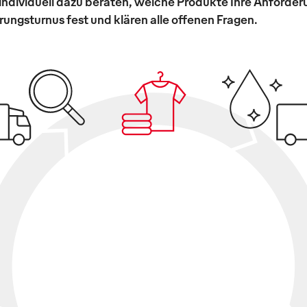
individuell dazu beraten, welche Produkte Ihre Anforde
ungsturnus fest und klären alle offenen Fragen.