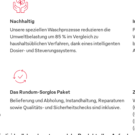
Nachhaltig
I
Unsere speziellen Waschprozesse reduzieren die
P
Umweltbelastung um 85 % im Vergleich zu
W
haushaltsüblichen Verfahren, dank eines intelligenten
b
Dosier- und Steuerungssystems.
A
Das Rundum-Sorglos Paket
Z
Belieferung und Abholung, Instandhaltung, Reparaturen
W
sowie Qualitäts- und Sicherheitschecks sind inklusive.
(
m
(
(
(