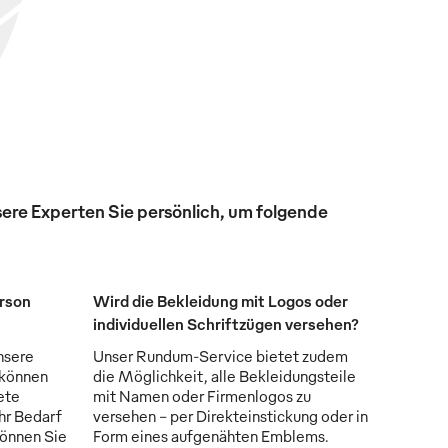
ere Experten Sie persönlich, um folgende
erson
Wird die Bekleidung mit Logos oder
individuellen Schriftzügen versehen?
nsere
Unser Rundum-Service bietet zudem
 können
die Möglichkeit, alle Bekleidungsteile
ete
mit Namen oder Firmenlogos zu
Ihr Bedarf
versehen - per Direkteinstickung oder in
können Sie
Form eines aufgenähten Emblems.